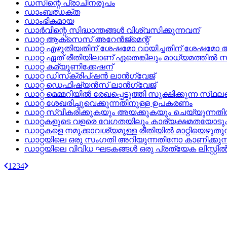
ഡസിന്റെ പ്രാചീനരൂപം
ഡാംബഝക്ത
ഡാംഭികമായ
ഡാര്‍വിന്റെ സിദ്ധാന്തങ്ങള്‍ വിശ്വസിക്കുന്നവന്
ഡാറ്റ ആക്‌സെസ്‌ അറേന്‍ജ്‌മെന്റ്
ഡാറ്റ എഴുതിയതിന്‌ ശേഷമോ വായിച്ചതിന്‌ ശേഷമോ 
ഡാറ്റ ഏത്‌ രീതിയിലാണ്‌ ഏതെങ്കിലും മാധ്യമത്തില്‍
ഡാറ്റ കമ്യൂണിക്കേഷന്
ഡാറ്റ ഡിസ്‌ക്രിപ്‌ഷന്‍ ലാന്‍ഗ്വേജ്
ഡാറ്റ ഡെഫിഷ്യന്‍സ്‌ ലാന്‍ഗ്വേജ്
ഡാറ്റ മെമ്മറിയില്‍ രേഖപ്പെടുത്തി സൂക്ഷിക്കുന്ന സ്‌
ഡാറ്റ ശേഖരിച്ചുവെക്കുന്നതിനുള്ള ഉപകരണം
ഡാറ്റ സ്വീകരിക്കുകയും അയക്കുകയും ചെയ്യുന്നതിനാ
ഡാറ്റകളുടെ വളരെ വേഗതയിലും കാര്യക്ഷമതയോടും കൂടി
ഡാറ്റകളെ നമുക്കാവശ്യമുള്ള രീതിയില്‍ മാറ്റിയെഴുതു
ഡാറ്റയിലെ ഒരു സംഗതി അറിയുന്നതിനോ കാണിക്കുന്നതിനോ
ഡാറ്റയിലെ വിവിധ ഘടകങ്ങള്‍ ഒരു പ്രത്യേക ലിസ്റ്റി
1
2
3
4