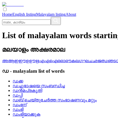
Home
English listing
Malayalam listing
About
List of malayalam words starti
മലയാളം അക്ഷരമാല
അ
ആ
ഇ
ഈ
ഉ
ഊ
ഋ
എ
ഏ
ഐ
ഒ
ഓ
ഔ
ക
ഖ
ഗ
ഘ
ച
ഛ
ജ
ഝ
ഞ
ട
ഡ
-
malayalam
list of words
ഡക്ക
ഡച്ചുഭാഷയെ സംബന്ധിച്ച
ഡന്‍മപ്രകൃതി
ഡപ്പി
ഡബ്‌ ചെയ്‌തുചേര്‍ത്ത സംഭാഷണവും മറ്റും
ഡംഭന്
ഡംഭി
ഡംഭിയാക്കുക