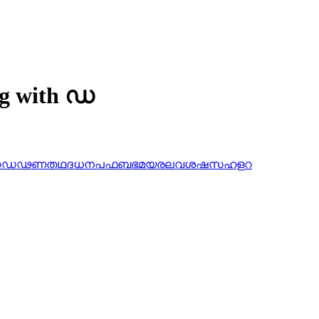
ng with ഡ
ഠ
ഡ
ഢ
ണ
ത
ഥ
ദ
ധ
ന
പ
ഫ
ബ
ഭ
മ
യ
ര
ല
വ
ശ
ഷ
സ
ഹ
ള
റ