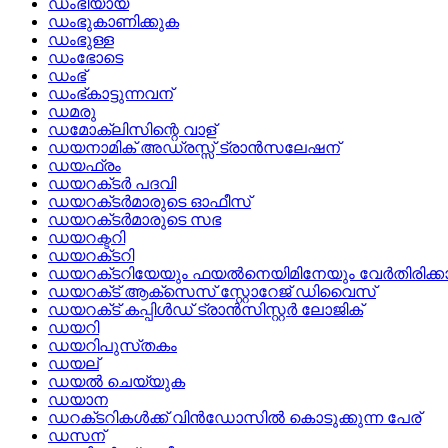
ഡംഭിയായ
ഡംഭുകാണിക്കുക
ഡംഭുള്ള
ഡംഭോടെ
ഡംഭ്
ഡംഭ്‌കാട്ടുന്നവന്
ഡമരു
ഡമോക്ലിസിന്റെ വാള്
ഡയനാമിക്‌ അഡ്രസ്സ്‌ ട്രാന്‍സലേഷന്
ഡയഫ്രം
ഡയറക്‌ടര്‍ പദവി
ഡയറക്‌ടര്‍മാരുടെ ഓഫീസ്
ഡയറക്‌ടര്‍മാരുടെ സഭ
ഡയറക്ടറി
ഡയറക്‌ടറി
ഡയറക്‌ടറിയേയും ഫയല്‍നെയിമിനേയും വേര്‍തിരിക്കാന
ഡയറക്‌ട്‌ ആക്‌സെസ്‌ സ്റ്റോറേജ്‌ ഡിവൈസ്
ഡയറക്‌ട്‌ കപ്പിള്‍ഡ്‌ ട്രാന്‍സിസ്റ്റര്‍ ലോജിക്
ഡയറി
ഡയറിപുസ്‌തകം
ഡയല്
ഡയല്‍ ചെയ്യുക
ഡയാന
ഡറക്‌ടറികള്‍ക്ക്‌ വിന്‍ഡോസില്‍ കൊടുക്കുന്ന പേര്
ഡസന്