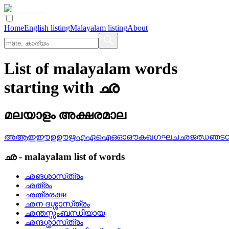
Home
English listing
Malayalam listing
About
List of malayalam words
starting with ഛ
മലയാളം അക്ഷരമാല
അ
ആ
ഇ
ഈ
ഉ
ഊ
ഋ
എ
ഏ
ഐ
ഒ
ഓ
ഔ
ക
ഖ
ഗ
ഘ
ച
ഛ
ജ
ഝ
ഞ
ട
ഛ
-
malayalam
list of words
ഛങശാസ്‌ത്രം
ഛത്രം
ഛത്രരക്ഷ
ഛന ദശ്ശാസ്‌ത്രം
ഛന്തസ്സംബന്ധിയായ
ഛന്ദശ്ശാസ്‌ത്രം