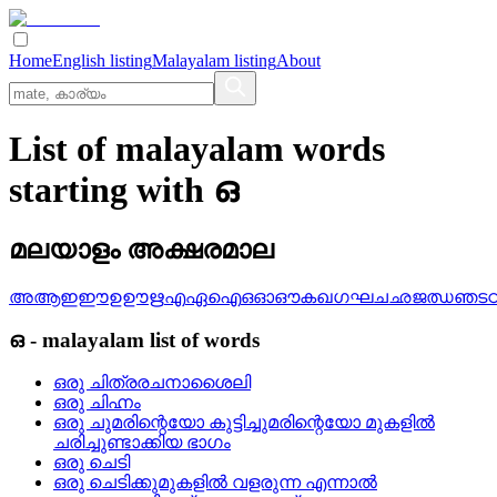
Home
English listing
Malayalam listing
About
List of malayalam words
starting with ഒ
മലയാളം അക്ഷരമാല
അ
ആ
ഇ
ഈ
ഉ
ഊ
ഋ
എ
ഏ
ഐ
ഒ
ഓ
ഔ
ക
ഖ
ഗ
ഘ
ച
ഛ
ജ
ഝ
ഞ
ട
ഒ
-
malayalam
list of words
ഒരു ചിത്രരചനാശൈലി
ഒരു ചിഹ്നം
ഒരു ചുമരിന്റെയോ കുട്ടിച്ചുമരിന്റെയോ മുകളില്‍
ചരിച്ചുണ്ടാക്കിയ ഭാഗം
ഒരു ചെടി
ഒരു ചെടിക്കുമുകളില്‍ വളരുന്ന എന്നാല്‍