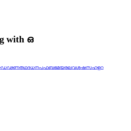
ng with ഒ
ഠ
ഡ
ഢ
ണ
ത
ഥ
ദ
ധ
ന
പ
ഫ
ബ
ഭ
മ
യ
ര
ല
വ
ശ
ഷ
സ
ഹ
ള
റ