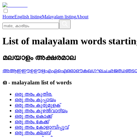
Home
English listing
Malayalam listing
About
List of malayalam words starti
മലയാളം അക്ഷരമാല
അ
ആ
ഇ
ഈ
ഉ
ഊ
ഋ
എ
ഏ
ഐ
ഒ
ഓ
ഔ
ക
ഖ
ഗ
ഘ
ച
ഛ
ജ
ഝ
ഞ
ട
ഒ
-
malayalam
list of words
ഒരു തരം കുതിര.
ഒരു തരം കുപ്പായം
ഒരു തരം കുരുമുളക്
ഒരു തരം കുഴല്‍വാദ്യം
ഒരു തരം കൊക്ക്
ഒരു തരം കേക്ക്
ഒരു തരം കോളാമ്പിപ്പൂവ്
ഒരു തരം ക്ലബ്