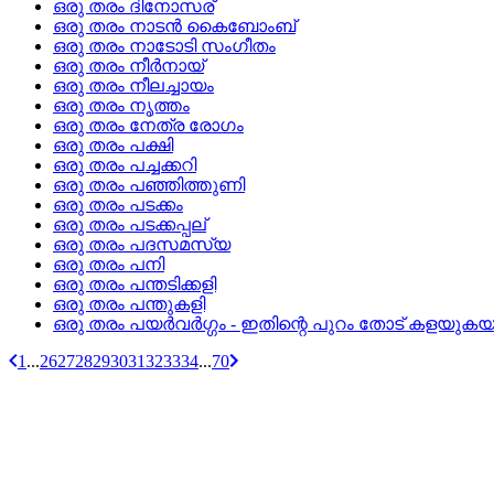
ഒരു തരം ദിനോസര്
ഒരു തരം നാടന്‍ കൈബോംബ്
ഒരു തരം നാടോടി സംഗീതം
ഒരു തരം നീര്‍നായ്
ഒരു തരം നീലച്ചായം
ഒരു തരം നൃത്തം
ഒരു തരം നേത്ര രോഗം
ഒരു തരം പക്ഷി
ഒരു തരം പച്ചക്കറി
ഒരു തരം പഞ്ഞിത്തുണി
ഒരു തരം പടക്കം
ഒരു തരം പടക്കപ്പല്
ഒരു തരം പദസമസ്യ
ഒരു തരം പനി
ഒരു തരം പന്തടിക്കളി
ഒരു തരം പന്തുകളി
ഒരു തരം പയര്‍വര്‍ഗ്ഗം - ഇതിന്റെ പുറം തോട്‌ കളയുകയ
1
...
26
27
28
29
30
31
32
33
34
...
70