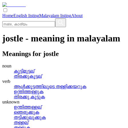
Home
English listing
Malayalam listing
About
jostle
- meaning in
malayalam
Meanings for
jostle
noun
കൂട്ടിമുട്ടല്
തിരക്കുകൂട്ടല്
verb
ആള്‍ക്കൂട്ടത്തിലൂടെ തള്ളിക്കയറുക
ഉന്തിത്തള്ളുക
തിരക്കു കൂട്ടുക
unknown
ഉന്തിത്തള്ളല്
ഞെരുക്കുക
തട്ടിക്കുലുക്കുക
തള്ളല്
തള്ളുക