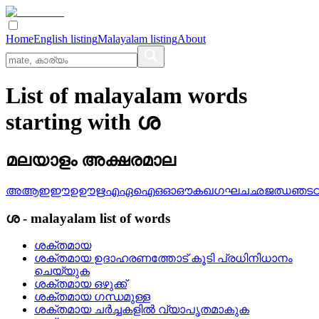
Home
English listing
Malayalam listing
About
List of malayalam words
starting with ശ
മലയാളം അക്ഷരമാല
അ
ആ
ഇ
ഈ
ഉ
ഊ
ഋ
എ
ഏ
ഐ
ഒ
ഓ
ഔ
ക
ഖ
ഗ
ഘ
ച
ഛ
ജ
ഝ
ഞ
ട
ശ
-
malayalam
list of words
ശക്തമായ
ശക്തമായ ഉദാഹരണത്തോട് കൂടി പ്രധിനിധാനം
ചെയ്യുക
ശക്തമായ ഒഴുക്ക്
ശക്തമായ ഗന്ധമുള്ള
ശക്തമായ ചര്‍ച്ചകളില്‍ വ്യാപൃതമാകുക