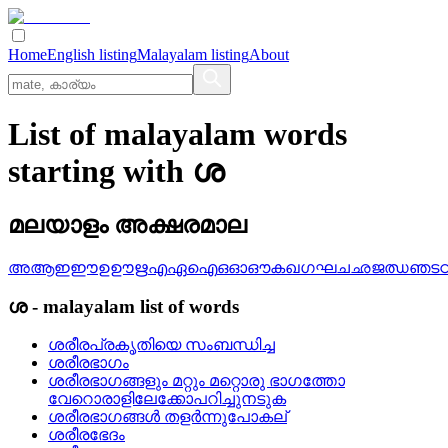
Home
English listing
Malayalam listing
About
List of malayalam words
starting with ശ
മലയാളം അക്ഷരമാല
അ
ആ
ഇ
ഈ
ഉ
ഊ
ഋ
എ
ഏ
ഐ
ഒ
ഓ
ഔ
ക
ഖ
ഗ
ഘ
ച
ഛ
ജ
ഝ
ഞ
ട
ശ
-
malayalam
list of words
ശരീരപ്രകൃതിയെ സംബന്ധിച്ച
ശരീരഭാഗം
ശരീരഭാഗങ്ങളും മറ്റും മറ്റൊരു ഭാഗത്തോ
വേറൊരാളിലേക്കോപറിച്ചുനടുക
ശരീരഭാഗങ്ങള്‍ തളര്‍ന്നുപോകല്
ശരീരഭേദം