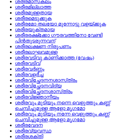
ശരീരമാസകലം
ശരീരമില്ലാത്ത
ശരീരമുള്ളതായ
ശരീരമെടുക്കുക
ശരീരമോ തലയോ മുന്നോട്ടു വളയ്‌ക്കുക
ശരീരയുക്തമായ
ശരീരരക്ഷ്‌ക്കോ ഗൗരവത്തിനോ വേണ്ടി
പിന്‍തുടരുന്നവന്
ശരീരലക്ഷണ നിരൂപണം
ശരീരലാഘവമുള്ള
ശരീരവടിവു കാണിക്കാത്ത (വേഷം)
ശരീരവടിവ്
ശരീരവര്‍ണ്ണം
ശരീരവളര്‍ച്ച
ശരീരവിച്ഛേദനനശാസ്‌ത്രം
ശരീരവിച്ഛേദനവിദ്യ
ശരീരവിച്ഛേദനശാസ്‌ത്രം
ശരീരവിജ്ഞാനീയം
ശരീരവും മുടിയും നന്നെ വെളുത്തും കണ്ണ്‌
ചെമ്പിച്ചുമുള്ള ആളോ മൃഗമോ
ശരീരവും മുടിയും നന്നേ വെളുത്തും കണ്ണ്‌
ചെമ്പിച്ചുമുള്ള ആളോ മൃഗമോ
ശരീരവേദന
ശരീരവ്യവസ്ഥ
ശരീരശക്തി