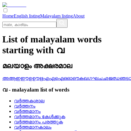
Home
English listing
Malayalam listing
About
List of malayalam words
starting with വ
മലയാളം അക്ഷരമാല
അ
ആ
ഇ
ഈ
ഉ
ഊ
ഋ
എ
ഏ
ഐ
ഒ
ഓ
ഔ
ക
ഖ
ഗ
ഘ
ച
ഛ
ജ
ഝ
ഞ
ട
വ
-
malayalam
list of words
വര്‍ത്തകശാല
വര്‍ത്തനം
വര്‍ത്തമാനം
വര്‍ത്തമാനം കേള്‍ക്കുക
വര്‍ത്തമാനം പരത്തുക
വര്‍ത്തമാനകാലം