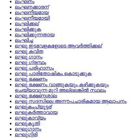
ലംഘനം
ലംഘനക്കാരന്
ലംഘനീയമായ
ലംഘനീയമായി
ലംഘിക്കല്
ലംഘിക്കുക
ലംഘിക്കുന്നതായ
ലംഘിച്ച
ലഘു ഇടവേളകളോടെ ആവര്‍ത്തിക്കല്
ലഘു കവിത
ലഘു ഗാനം
ലഘു ഗ്രന്ഥം
ലഘു പരിഹാസം
ലഘു പാരിതോഷികം കൊടുക്കുക
ലഘു ഭക്ഷണം
ലഘു ഭക്ഷണം വാങ്ങുകയും കഴിക്കുകയും
ചെയ്യാവുന്ന മുറി അല്ലെങ്കില്‍ സ്ഥലം
ലഘു ഭക്ഷണശാല
ലഘു സദസിലെ അനൗപചാരികമായ ആലാപനം
ലഘുകംപ്യൂട്ടര്
ലഘുകര്‍ത്താവായ
ലഘുകാവ്യം
ലഘുകൃതി
ലഘുഗാനം
ലഘുഗിരി