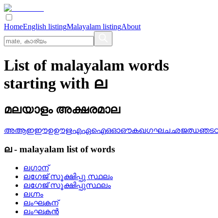
Home
English listing
Malayalam listing
About
List of malayalam words
starting with ല
മലയാളം അക്ഷരമാല
അ
ആ
ഇ
ഈ
ഉ
ഊ
ഋ
എ
ഏ
ഐ
ഒ
ഓ
ഔ
ക
ഖ
ഗ
ഘ
ച
ഛ
ജ
ഝ
ഞ
ട
ല
-
malayalam
list of words
ലഗാന്
ലഗേജ്‌ സൂക്ഷിപ്പു സ്ഥലം
ലഗേജ്‌ സൂക്ഷിപ്പുസ്ഥലം
ലഗ്നം
ലംഘകന്
ലംഘകന്‍