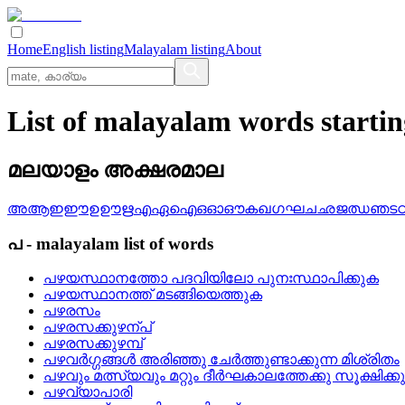
Home
English listing
Malayalam listing
About
List of malayalam words starti
മലയാളം അക്ഷരമാല
അ
ആ
ഇ
ഈ
ഉ
ഊ
ഋ
എ
ഏ
ഐ
ഒ
ഓ
ഔ
ക
ഖ
ഗ
ഘ
ച
ഛ
ജ
ഝ
ഞ
ട
പ
-
malayalam
list of words
പഴയസ്ഥാനത്തോ പദവിയിലോ പുനഃസ്ഥാപിക്കുക
പഴയസ്ഥാനത്ത് മടങ്ങിയെത്തുക
പഴരസം
പഴരസക്കുഴന്പ്
പഴരസക്കുഴമ്പ്
പഴവര്‍ഗ്ഗങ്ങള്‍ അരിഞ്ഞു ചേര്‍ത്തുണ്ടാക്കുന്ന മിശ്രിതം
പഴവും മത്സ്യവും മറ്റും ദീര്‍ഘകാലത്തേക്കു സൂക്ഷിക്ക
പഴവ്യാപാരി