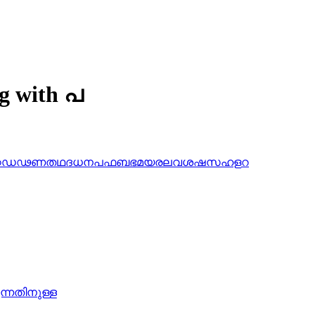
ng with പ
ഠ
ഡ
ഢ
ണ
ത
ഥ
ദ
ധ
ന
പ
ഫ
ബ
ഭ
മ
യ
ര
ല
വ
ശ
ഷ
സ
ഹ
ള
റ
ുന്നതിനുള്ള