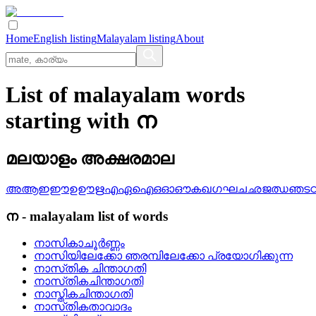
Home
English listing
Malayalam listing
About
List of malayalam words
starting with ന
മലയാളം അക്ഷരമാല
അ
ആ
ഇ
ഈ
ഉ
ഊ
ഋ
എ
ഏ
ഐ
ഒ
ഓ
ഔ
ക
ഖ
ഗ
ഘ
ച
ഛ
ജ
ഝ
ഞ
ട
ന
-
malayalam
list of words
നാസികാചൂര്‍ണ്ണം
നാസിയിലേക്കോ ഞരമ്പിലേക്കോ പ്രയോഗിക്കുന്ന
നാസ്‌തിക ചിന്താഗതി
നാസ്‌തികചിന്താഗതി
നാസ്തികചിന്താഗതി
നാസ്‌തികതാവാദം