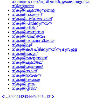
നടത്തുന്ന വസ്‌തുവിലനിര്‍ണ്ണയമോ ആദായ
നിര്‍ണ്ണയമോ
നികുതി ചുമത്തുന്നയാള്
നികുതി ദായകന്
നികുതി പരിശോധകന്
നികുതി പിരിക്കുന്നവന്
നികുതി പിരിവ്
നികുതി ഭരണസഭ
നികുതി രാഹിത്യം
നികുതി സംബന്ധിയായ
നികുതികള്
നികുതികള്‍ പിടിക്കുന്നതിനു മുമ്പുള്ള
നികുതികെട്ടല്
നികുതികെട്ടുന്നവന്
നികുതിചുമത്തല്
നികുതിചുമത്തല്‍
നികുതിദാകന്
നികുതിദായകന്
നികുതിപരമായ
നികുതിപ്പണം
നികുതിപ്പിരിവ്
1
...
39
40
41
42
43
44
45
46
47
...
131