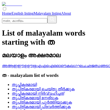
Home
English listing
Malayalam listing
About
List of malayalam words
starting with ത
മലയാളം അക്ഷരമാല
അ
ആ
ഇ
ഈ
ഉ
ഊ
ഋ
എ
ഏ
ഐ
ഒ
ഓ
ഔ
ക
ഖ
ഗ
ഘ
ച
ഛ
ജ
ഝ
ഞ
ട
ത
-
malayalam
list of words
തൃപ്തികരമായി
തൃപ്‌തികരമായി ചെയ്‌തു തീര്‍ക്കുക
തൃപ്തികരമായി നിര്‍വ്വഹിച്ചത്
തൃപ്‌തികരമായി നേരിടുക
തൃപ്‌തികരമായി പൂര്‍ത്തിയാക്കുക
തൃപ്‌തികരമായി പ്രവര്‍ത്തിക്കുക