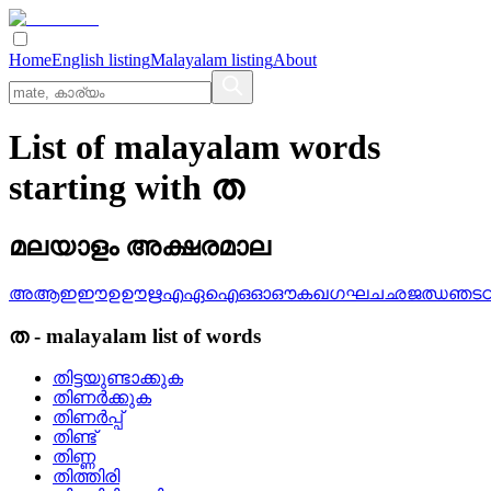
Home
English listing
Malayalam listing
About
List of malayalam words
starting with ത
മലയാളം അക്ഷരമാല
അ
ആ
ഇ
ഈ
ഉ
ഊ
ഋ
എ
ഏ
ഐ
ഒ
ഓ
ഔ
ക
ഖ
ഗ
ഘ
ച
ഛ
ജ
ഝ
ഞ
ട
ത
-
malayalam
list of words
തിട്ടയുണ്ടാക്കുക
തിണര്‍ക്കുക
തിണര്‍പ്പ്
തിണ്ട്
തിണ്ണ
തിത്തിരി