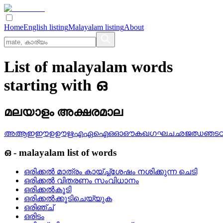
Home
English listing
Malayalam listing
About
List of malayalam words
starting with ഒ
മലയാളം അക്ഷരമാല
അ
ആ
ഇ
ഈ
ഉ
ഊ
ഋ
എ
ഏ
ഐ
ഒ
ഓ
ഔ
ക
ഖ
ഗ
ഘ
ച
ഛ
ജ
ഝ
ഞ
ട
ഒ
-
malayalam
list of words
ഒരിക്കല്‍ മാത്രം കായ്‌ച്ച്‌ശേഷം നശിക്കുന്ന ചെടി
ഒരിക്കല്‍ വിതരണം സംവിധാനം
ഒരിക്കല്‍കൂടി
ഒരിക്കല്‍ക്കൂടിചെയ്യുക
ഒരിഞ്ച്
ഒരിടം