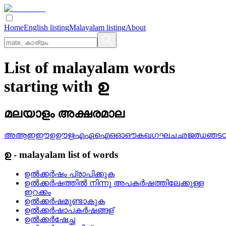
Home
English listing
Malayalam listing
About
List of malayalam words
starting with ഉ
മലയാളം അക്ഷരമാല
അ
ആ
ഇ
ഈ
ഉ
ഊ
ഋ
എ
ഏ
ഐ
ഒ
ഓ
ഔ
ക
ഖ
ഗ
ഘ
ച
ഛ
ജ
ഝ
ഞ
ട
ഉ
-
malayalam
list of words
ഉല്‍ക്കര്‍ഷം പ്രാപിക്കുക
ഉല്‍ക്കര്‍ഷത്തില്‍ നിന്നു അപകര്‍ഷത്തിലേക്കുള്ള
ഇറക്കം
ഉല്‍ക്കര്‍ഷമുണ്ടാകുക
ഉല്‍ക്കര്‍ഷാപകര്‍ഷങ്ങള്
ഉല്‍ക്കര്‍ഷേച്ഛ