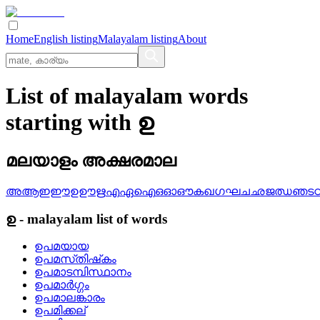
Home
English listing
Malayalam listing
About
List of malayalam words
starting with ഉ
മലയാളം അക്ഷരമാല
അ
ആ
ഇ
ഈ
ഉ
ഊ
ഋ
എ
ഏ
ഐ
ഒ
ഓ
ഔ
ക
ഖ
ഗ
ഘ
ച
ഛ
ജ
ഝ
ഞ
ട
ഉ
-
malayalam
list of words
ഉപമയായ
ഉപമസ്‌തിഷ്‌കം
ഉപമാടമ്പിസ്ഥാനം
ഉപമാര്‍ഗ്ഗം
ഉപമാലങ്കാരം
ഉപമിക്കല്