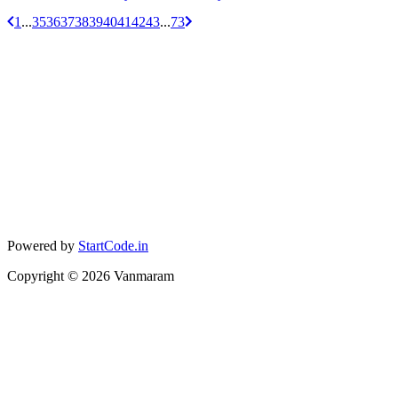
1
...
35
36
37
38
39
40
41
42
43
...
73
Powered by
StartCode.in
Copyright ©
2026
Vanmaram