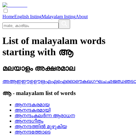
Home
English listing
Malayalam listing
About
List of malayalam words
starting with ആ
മലയാളം അക്ഷരമാല
അ
ആ
ഇ
ഈ
ഉ
ഊ
ഋ
എ
ഏ
ഐ
ഒ
ഓ
ഔ
ക
ഖ
ഗ
ഘ
ച
ഛ
ജ
ഝ
ഞ
ട
ആ
-
malayalam
list of words
ആനന്ദകരമായ
ആനന്ദകരമായി
ആനന്ദംകലര്‍ന്ന ആരാധന
ആനന്ദഗീതം
ആനന്ദത്തില്‍ മുഴുകിയ
ആനന്ദത്തോടെ