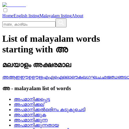
Home
English listing
Malayalam listing
About
List of malayalam words
starting with അ
മലയാളം അക്ഷരമാല
അ
ആ
ഇ
ഈ
ഉ
ഊ
ഋ
എ
ഏ
ഐ
ഒ
ഓ
ഔ
ക
ഖ
ഗ
ഘ
ച
ഛ
ജ
ഝ
ഞ
ട
അ
-
malayalam
list of words
അപമാനിക്കപ്പെട്ട
അപമാനിക്കല്
അപമാനിക്കല്‍ഒരിനം കടുകുചെടി
അപമാനിക്കുക
അപമാനിക്കുന്ന
അപമാനിക്കുന്നതായ