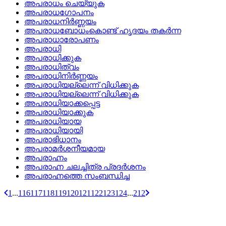
അപരാധം ചെയ്യുക
അപരാധഗോപനം
അപരാധനിര്‍ണ്ണയം
അപരാധബോധംകൊണ്ട് ഹൃദയം തകർന്ന
അപരാധാരോപണം
അപരാധി
അപരാധിക്കുക
അപരാധിത്വം
അപരാധിനിര്‍ണ്ണയം
അപരാധിയല്ലെന്ന്‌ വിധിക്കുക
അപരാധിയല്ലെന്ന് വിധിക്കുക
അപരാധിയാക്കപ്പെട്ട
അപരാധിയാക്കുക
അപരാധിയായ
അപരാധിയായി
അപരാഭിധാനം
അപരാമര്‍ശനീയമായ
അപരാഹ്നം
അപരാഹ്ന ചലച്ചിത്ര പ്രദര്‍ശനം
അപരാഹ്നത്തെ സംബന്ധിച്ച
1
...
116
117
118
119
120
121
122
123
124
...
212