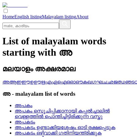
Home
English listing
Malayalam listing
About
List of malayalam words
starting with അ
മലയാളം അക്ഷരമാല
അ
ആ
ഇ
ഈ
ഉ
ഊ
ഋ
എ
ഏ
ഐ
ഒ
ഓ
ഔ
ക
ഖ
ഗ
ഘ
ച
ഛ
ജ
ഝ
ഞ
ട
അ
-
malayalam
list of words
അപകം
അപകം സെൂചിപ്പിക്കാനായി കപ്പല്‍ച്ചാലില്‍
വെള്ളത്തില്‍ പൊന്തിച്ചിട്ടിരിക്കുന്ന വസ്തു
അപകടം
അപകടം ഉണ്ടാക്കിയശേഷം ഓടി രക്ഷപ്പെടുക
അപകടം ഒഴിവാക്കി ഗതിനിയന്ത്രിക്കുക