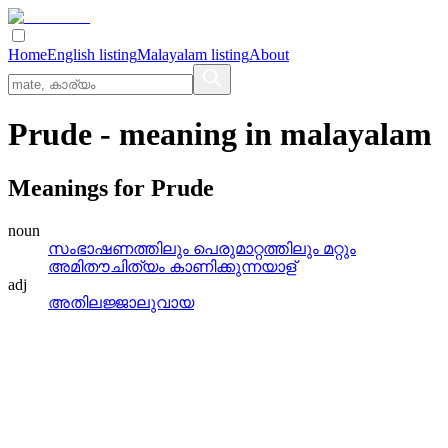
Home
English listing
Malayalam listing
About
Prude
- meaning in
malayalam
Meanings for
Prude
noun
സംഭാഷണത്തിലും പെരുമാറ്റത്തിലും മറ്റും
അമിതൗചിത്യം കാണിക്കുന്നയാള്
adj
അതിലജ്ജാലുവായ