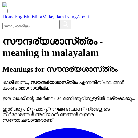
Home
English listing
Malayalam listing
About
സൗന്ദര്യശാസ്‌ത്രം
-
meaning in
malayalam
Meanings for
സൗന്ദര്യശാസ്‌ത്രം
ക്ഷമിക്കണം,
സൗന്ദര്യശാസ്‌ത്രം
എന്നതിന് ഫലങ്ങൾ
കണ്ടെത്താനായില്ല.
ഈ വാക്കിന്റെ അർത്ഥം 24 മണിക്കൂറിനുള്ളിൽ ലഭ്യമാക്കും.
ഇത് ഒരു ബീറ്റ പതിപ്പ് നിഘണ്ടുവാണ്. നിങ്ങളുടെ
നിർദ്ദേശങ്ങൾ അറിയാൻ ഞങ്ങൾ വളരെ
സന്തോഷവാന്മാരാണ്.