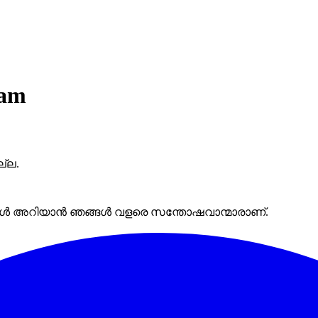
lam
്ല.
ദേശങ്ങൾ അറിയാൻ ഞങ്ങൾ വളരെ സന്തോഷവാന്മാരാണ്.