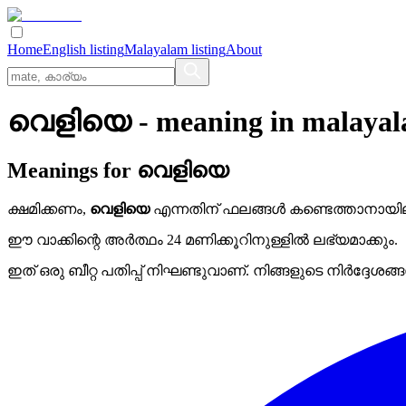
Home
English listing
Malayalam listing
About
വെളിയെ
- meaning in
malaya
Meanings for
വെളിയെ
ക്ഷമിക്കണം,
വെളിയെ
എന്നതിന് ഫലങ്ങൾ കണ്ടെത്താനായില
ഈ വാക്കിന്റെ അർത്ഥം 24 മണിക്കൂറിനുള്ളിൽ ലഭ്യമാക്കും.
ഇത് ഒരു ബീറ്റ പതിപ്പ് നിഘണ്ടുവാണ്. നിങ്ങളുടെ നിർദ്