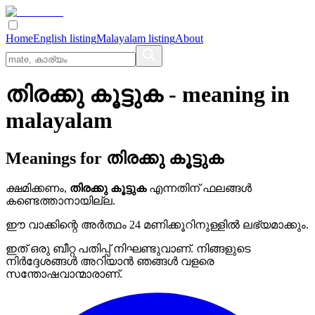
Home
English listing
Malayalam listing
About
തിരക്കു കൂട്ടുക
- meaning in
malayalam
Meanings for
തിരക്കു കൂട്ടുക
ക്ഷമിക്കണം,
തിരക്കു കൂട്ടുക
എന്നതിന് ഫലങ്ങൾ
കണ്ടെത്താനായില്ല.
ഈ വാക്കിന്റെ അർത്ഥം 24 മണിക്കൂറിനുള്ളിൽ ലഭ്യമാക്കും.
ഇത് ഒരു ബീറ്റ പതിപ്പ് നിഘണ്ടുവാണ്. നിങ്ങളുടെ
നിർദ്ദേശങ്ങൾ അറിയാൻ ഞങ്ങൾ വളരെ
സന്തോഷവാന്മാരാണ്.