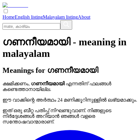
Home
English listing
Malayalam listing
About
ഗണനീയമായി
- meaning in
malayalam
Meanings for
ഗണനീയമായി
ക്ഷമിക്കണം,
ഗണനീയമായി
എന്നതിന് ഫലങ്ങൾ
കണ്ടെത്താനായില്ല.
ഈ വാക്കിന്റെ അർത്ഥം 24 മണിക്കൂറിനുള്ളിൽ ലഭ്യമാക്കും.
ഇത് ഒരു ബീറ്റ പതിപ്പ് നിഘണ്ടുവാണ്. നിങ്ങളുടെ
നിർദ്ദേശങ്ങൾ അറിയാൻ ഞങ്ങൾ വളരെ
സന്തോഷവാന്മാരാണ്.