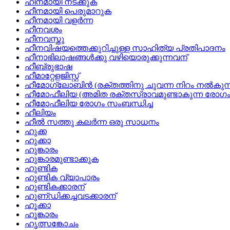
ഹീനമായി നടക്കുക
ഹീനമായി പെരുമാറുക
ഹീനമായി വളര്‍ന്ന
ഹീനവശം
ഹീനവസ്തു
ഹീനവിഷയത്തെക്കുറിച്ചുള്ള സാഹിത്യ പ്രതിപാദനം
ഹീനാഭിലാഷങ്ങള്‍ക്കു വഴിയൊരുക്കുന്നവന്
ഹീബ്രുഭാഷ
ഹീമാറ്റേളജിസ്റ്റ്
ഹീമോഗ്ലോബിന്‍ (രക്തത്തിനു ചുവന്ന നിറം നല്‍കുന്
ഹീമോഫീലിയ (അമിത രക്തസ്രാവമുണ്ടാകുന്ന രോഗം
ഹീമോഫീലിയ രോഗം സംബന്ധിച്ച
ഹീലിയം
ഹീല്‍ സത്തു കലര്‍ന്ന ഒരു സാധനം
ഹുക്ക
ഹുക്കാ
ഹുങ്കാരം
ഹുങ്കാരമുണ്ടാക്കുക
ഹുണ്ടിക
ഹുണ്ടിക വ്യാപാരം
ഹുണ്ടികക്കാരന്
ഹുണ്‌ഡിക്കച്ചവടക്കാരന്
ഹൂക്കാ
ഹൂങ്കാരം
ഹൃത്സങ്കോചം