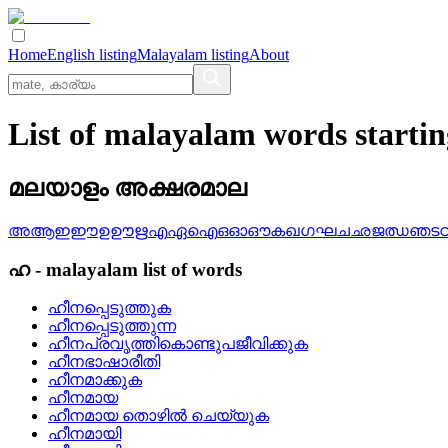
Home
English listing
Malayalam listing
About
List of malayalam words starti
മലയാളം അക്ഷരമാല
അ
ആ
ഇ
ഈ
ഉ
ഊ
ഋ
എ
ഏ
ഐ
ഒ
ഓ
ഔ
ക
ഖ
ഗ
ഘ
ച
ഛ
ജ
ഝ
ഞ
ട
ഹ
-
malayalam
list of words
ഹീനപ്പെടുത്തുക
ഹീനപ്പെടുത്തുന്ന
ഹീനപ്രവൃത്തികൊണ്ടുപജീവിക്കുക
ഹീനഭാഷാരീതി
ഹീനമാക്കുക
ഹീനമായ
ഹീനമായ തൊഴില്‍ ചെയ്യുക
ഹീനമായി