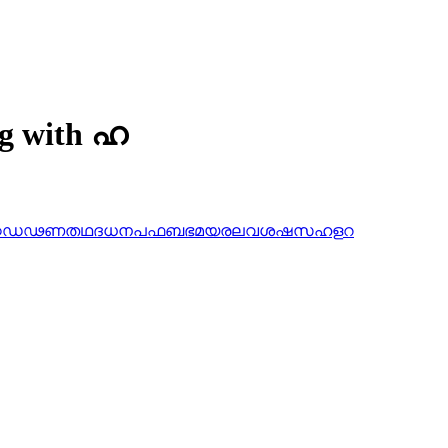
ng with ഹ
ഠ
ഡ
ഢ
ണ
ത
ഥ
ദ
ധ
ന
പ
ഫ
ബ
ഭ
മ
യ
ര
ല
വ
ശ
ഷ
സ
ഹ
ള
റ