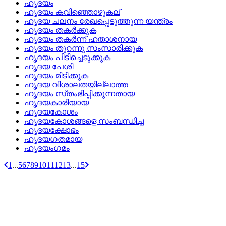
ഹൃദയം
ഹൃദയം കവിഞ്ഞൊഴുകല്
ഹൃദയ ചലനം രേഖപ്പെടുത്തുന്ന യന്ത്രം
ഹൃദയം തകര്‍ക്കുക
ഹൃദയം തകര്‍ന്ന്‌ ഹതാശനായ
ഹൃദയം തുറന്നു സംസാരിക്കുക
ഹൃദയം പിടിച്ചെടുക്കുക
ഹൃദയ പേശി
ഹൃദയം മിടിക്കുക
ഹൃദയ വിശാലതയില്ലാത്ത
ഹൃദയം സ്‌തംഭിപ്പിക്കുന്നതായ
ഹൃദയകാരിയായ
ഹൃദയകോശം
ഹൃദയകോശങ്ങളെ സംബന്ധിച്ച
ഹൃദയക്ഷോഭം
ഹൃദയഗതമായ
ഹൃദയംഗമം
1
...
5
6
7
8
9
10
11
12
13
...
15