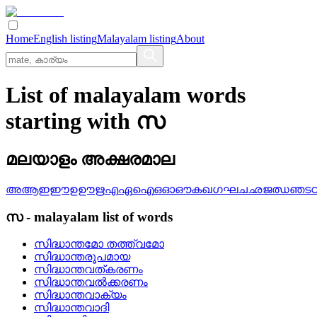
Home
English listing
Malayalam listing
About
List of malayalam words
starting with സ
മലയാളം അക്ഷരമാല
അ
ആ
ഇ
ഈ
ഉ
ഊ
ഋ
എ
ഏ
ഐ
ഒ
ഓ
ഔ
ക
ഖ
ഗ
ഘ
ച
ഛ
ജ
ഝ
ഞ
ട
സ
-
malayalam
list of words
സിദ്ധാന്തമോ തത്ത്വമോ
സിദ്ധാന്തരൂപമായ
സിദ്ധാന്തവത്‌കരണം
സിദ്ധാന്തവല്‍ക്കരണം
സിദ്ധാന്തവാക്യം
സിദ്ധാന്തവാദി