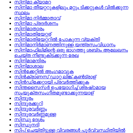
സിനിമാ ക്യാമറ
സിനിമാ തീയറ്ററുകളിലും മറ്റും ടിക്കറ്റുകള്‍ വില്‍ക്കുന്ന
സ്ഥലം
സിനിമാ നിര്‍മ്മാതാവ്
സിനിമാ പ്രദര്‍ശനം
സിനിമാതാരം
സിനിമാതിയേറ്റര്
സിനിമാതിയേറ്ററില്‍ പോകുന്ന വ്യക്തി
സിനിമാനിര്‍മാണത്തിനുള്ള യന്ത്രസംവിധാനം
സിനിമാഫിലിമിന്റെ ഒരു ഭാഗത്തു ശബ്‌ദം ആലേഖനം
ചെയ്‌ത നീണ്ടുകിടക്കുന്ന രേഖ
സിനിമാമന്ദിരം
സിനിമാശാല
സിന്‍ക്കേറ്റില്‍ അംഗമാവുക
സിന്‍ക്രാണസ്‌ ഡാറ്റ ലിങ്ക്‌ കണ്‍ട്രാള്
സിന്‍ഡിക്കേറ്റായി പ്രവര്‍ത്തിക്കുക
സിന്തസൈസര്‍ ഉപയോഗിച്ച്‌ ശ്രഷ്‌ഠമായ
സംയുക്തസംഗീതമുണ്ടാക്കുന്നയാള്
സിന്ദൂരം
സിന്ദൂരക്കുറി
സിന്ദൂരവര്‍ണ്ണം
സിന്ദൂരവര്‍ണ്ണമുള്ള
സിന്ധു ദേശം
സിന്ധുനദി
സിപ്പ്‌ ചെയ്‌തിട്ടുള്ള വിവരങ്ങള്‍ പൂര്‍വ്വസ്ഥിതിയില്‍