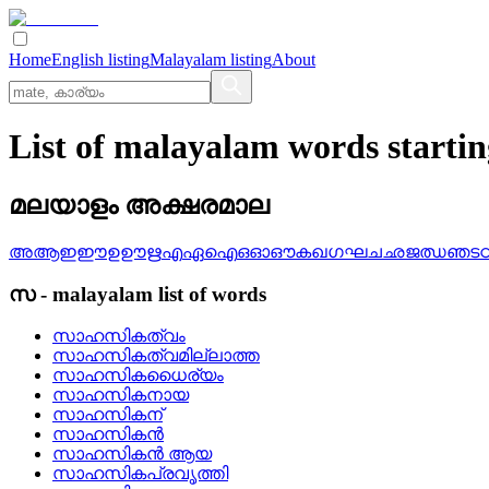
Home
English listing
Malayalam listing
About
List of malayalam words starti
മലയാളം അക്ഷരമാല
അ
ആ
ഇ
ഈ
ഉ
ഊ
ഋ
എ
ഏ
ഐ
ഒ
ഓ
ഔ
ക
ഖ
ഗ
ഘ
ച
ഛ
ജ
ഝ
ഞ
ട
സ
-
malayalam
list of words
സാഹസികത്വം
സാഹസികത്വമില്ലാത്ത
സാഹസികധൈര്യം
സാഹസികനായ
സാഹസികന്
സാഹസികന്‍
സാഹസികന്‍ ആയ
സാഹസികപ്രവൃത്തി