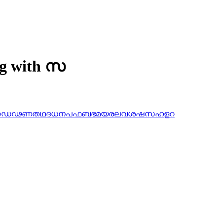
ng with സ
ഠ
ഡ
ഢ
ണ
ത
ഥ
ദ
ധ
ന
പ
ഫ
ബ
ഭ
മ
യ
ര
ല
വ
ശ
ഷ
സ
ഹ
ള
റ