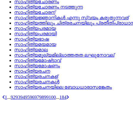
സാഹിത്യചോരണം
സാഹിത്യചോരണം നടത്തുന്ന
സാഹിത്യചോരന്
സാഹിത്യജ്ഞാനികള്‍ എന്നു സ്വയം കരുതുന്നവര്
സാഹിത്യത്തിലും ചിത്രരചനയിലും പ്രതീതിപ്രാധാ
സാഹിത്യപരമായ
സാഹിത്യപരമായി
സാഹിത്യഭാഷ
സാഹിത്യമയമായ
സാഹിത്യമാല
സാഹിത്യമൂല്യമില്ലാത്തതത ലഘുനോവല്
സാഹിത്യമോഷ്‌ടാവ്
സാഹിത്യമോഷണം
സാഹിത്യരചന
സാഹിത്യരചനകള്
സാഹിത്യരചനകള്‍
സാഹിത്യരചനയിലെ ബോധധാരാസങ്കേതം
1
...
92
93
94
95
96
97
98
99
100
...
184