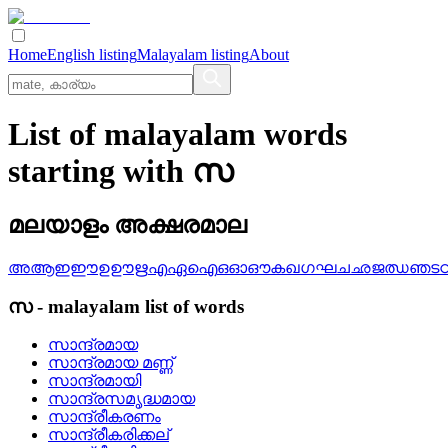
Home
English listing
Malayalam listing
About
List of malayalam words
starting with സ
മലയാളം അക്ഷരമാല
അ
ആ
ഇ
ഈ
ഉ
ഊ
ഋ
എ
ഏ
ഐ
ഒ
ഓ
ഔ
ക
ഖ
ഗ
ഘ
ച
ഛ
ജ
ഝ
ഞ
ട
സ
-
malayalam
list of words
സാന്ദ്രമായ
സാന്ദ്രമായ മണ്ണ്
സാന്ദ്രമായി
സാന്ദ്രസമൃദ്ധമായ
സാന്ദ്രീകരണം
സാന്ദ്രീകരിക്കല്