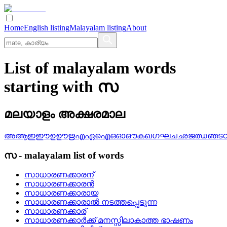
Home
English listing
Malayalam listing
About
List of malayalam words
starting with സ
മലയാളം അക്ഷരമാല
അ
ആ
ഇ
ഈ
ഉ
ഊ
ഋ
എ
ഏ
ഐ
ഒ
ഓ
ഔ
ക
ഖ
ഗ
ഘ
ച
ഛ
ജ
ഝ
ഞ
ട
സ
-
malayalam
list of words
സാധാരണക്കാരന്
സാധാരണക്കാരന്‍
സാധാരണക്കാരായ
സാധാരണക്കാരാല്‍ നടത്തപ്പെടുന്ന
സാധാരണക്കാര്
സാധാരണക്കാര്‍ക്ക് മനസ്സിലാകാത്ത ഭാഷണം