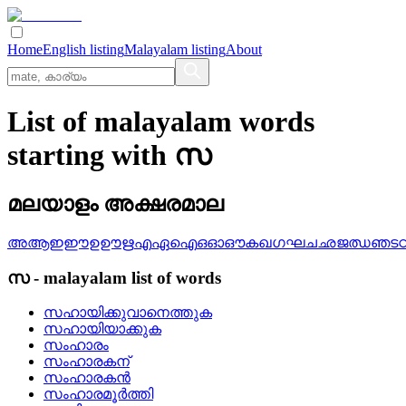
Home
English listing
Malayalam listing
About
List of malayalam words
starting with സ
മലയാളം അക്ഷരമാല
അ
ആ
ഇ
ഈ
ഉ
ഊ
ഋ
എ
ഏ
ഐ
ഒ
ഓ
ഔ
ക
ഖ
ഗ
ഘ
ച
ഛ
ജ
ഝ
ഞ
ട
സ
-
malayalam
list of words
സഹായിക്കുവാനെത്തുക
സഹായിയാക്കുക
സംഹാരം
സംഹാരകന്
സംഹാരകന്‍
സംഹാരമൂര്‍ത്തി