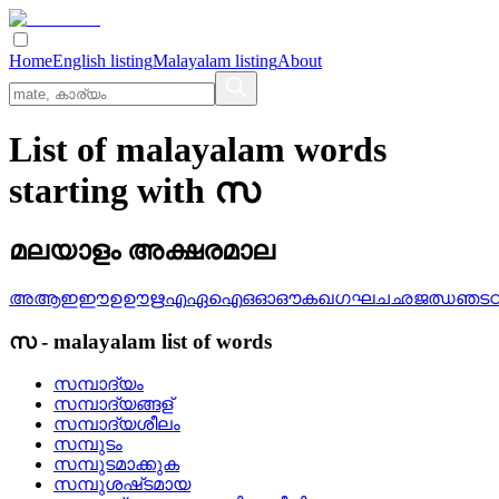
Home
English listing
Malayalam listing
About
List of malayalam words
starting with സ
മലയാളം അക്ഷരമാല
അ
ആ
ഇ
ഈ
ഉ
ഊ
ഋ
എ
ഏ
ഐ
ഒ
ഓ
ഔ
ക
ഖ
ഗ
ഘ
ച
ഛ
ജ
ഝ
ഞ
ട
സ
-
malayalam
list of words
സമ്പാദ്യം
സമ്പാദ്യങ്ങള്
സമ്പാദ്യശീലം
സമ്പുടം
സമ്പുടമാക്കുക
സമ്പുശഷ്‌ടമായ