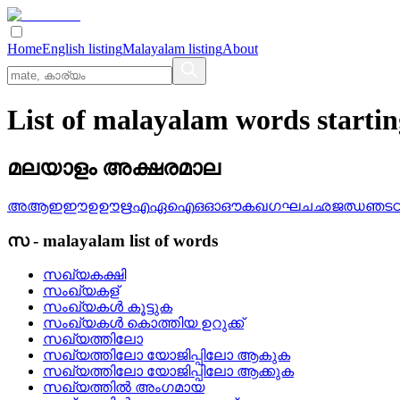
Home
English listing
Malayalam listing
About
List of malayalam words starti
മലയാളം അക്ഷരമാല
അ
ആ
ഇ
ഈ
ഉ
ഊ
ഋ
എ
ഏ
ഐ
ഒ
ഓ
ഔ
ക
ഖ
ഗ
ഘ
ച
ഛ
ജ
ഝ
ഞ
ട
സ
-
malayalam
list of words
സഖ്യകക്ഷി
സംഖ്യകള്
സംഖ്യകള്‍ കൂട്ടുക
സംഖ്യകള്‍ കൊത്തിയ ഉറുക്ക്
സഖ്യത്തിലോ
സഖ്യത്തിലോ യോജിപ്പിലോ ആകുക
സഖ്യത്തിലോ യോജിപ്പിലോ ആക്കുക
സഖ്യത്തില്‍ അംഗമായ