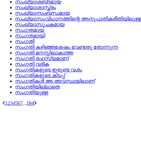
സംഖ്യാശബ്‌ദമായ
സംഖ്യാശാസ്ത്രം
സംഖ്യാസംബന്ധമായ
സംഖ്യാസംവിധാനത്തിന്റെ ആനുപാതികരീതിയിലുള്
സംഖ്യാസൂചകമായ
സംഗതമായ
സംഗതമായി
സംഗതി
സംഗതി കഴിഞ്ഞശേഷം വേണ്ടതു തോന്നുന്ന
സംഗതി മനസ്സിലാകാത്ത
സംഗതി രഹസ്യമാണ്
സംഗതി വരിക
സംഗതികളുടെ ഇരുണ്ട വശം
സംഗതികളുടെ കിടപ്പ്
സംഗതികള്‍ ആ അവസ്ഥയിലാണ്
സംഗതിയില്ലാതെ
സംഗതിയുള്ള
1
2
3
4
5
6
7
...
184