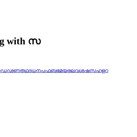
ng with സ
ഠ
ഡ
ഢ
ണ
ത
ഥ
ദ
ധ
ന
പ
ഫ
ബ
ഭ
മ
യ
ര
ല
വ
ശ
ഷ
സ
ഹ
ള
റ