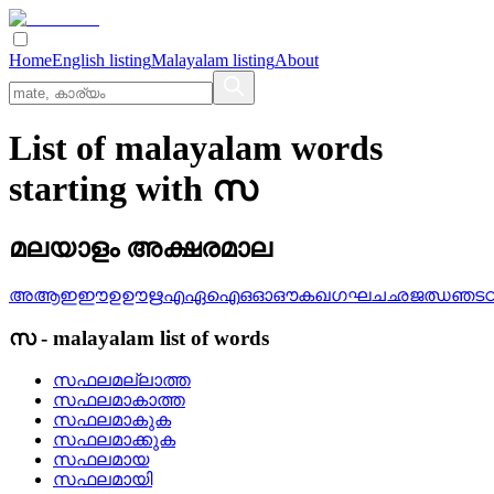
Home
English listing
Malayalam listing
About
List of malayalam words
starting with സ
മലയാളം അക്ഷരമാല
അ
ആ
ഇ
ഈ
ഉ
ഊ
ഋ
എ
ഏ
ഐ
ഒ
ഓ
ഔ
ക
ഖ
ഗ
ഘ
ച
ഛ
ജ
ഝ
ഞ
ട
സ
-
malayalam
list of words
സഫലമല്ലാത്ത
സഫലമാകാത്ത
സഫലമാകുക
സഫലമാക്കുക
സഫലമായ
സഫലമായി