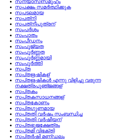
സന്യാസിസമൂഹം
സപക്ഷം സമര്‍ത്ഥിക്കുക
സപടലമായ
സപത്‌നി
സപത്‌നീപുത്രന്
സംപര്‍ശം
സംപാതം
സംപീഡനം
സംപൂജ്യത
സംപൂര്‍ണ്ണത
സംപൂര്‍ണ്ണമായി
സംപൂര്‍ത്തി
സപ്‌ത
സപ്‌തഋഷികള്
സപ്‌തഋഷികള്‍ എന്നു വിളിച്ചു വരുന്ന
നക്ഷത്രപുഞ്‌ജങ്ങള്
സപ്‌തകം
സപ്‌തകസാധനങ്ങള്
സപ്‌തകോണം
സപ്‌തഗുണമായ
സപ്‌തതി വര്‍ഷം സംബന്ധിച്ച
സപ്‌തതി വര്‍ഷീയന്
സപ്‌തഭുജക്ഷേത്രം
സപ്‌തമി വിഭക്തി
സപ്‌തര്‍ഷി മണ്‌ഡലം