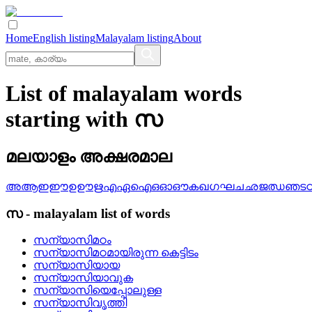
Home
English listing
Malayalam listing
About
List of malayalam words
starting with സ
മലയാളം അക്ഷരമാല
അ
ആ
ഇ
ഈ
ഉ
ഊ
ഋ
എ
ഏ
ഐ
ഒ
ഓ
ഔ
ക
ഖ
ഗ
ഘ
ച
ഛ
ജ
ഝ
ഞ
ട
സ
-
malayalam
list of words
സന്യാസിമഠം
സന്യാസിമഠമായിരുന്ന കെട്ടിടം
സന്യാസിയായ
സന്യാസിയാവുക
സന്യാസിയെപ്പോലുള്ള
സന്യാസിവൃത്തി