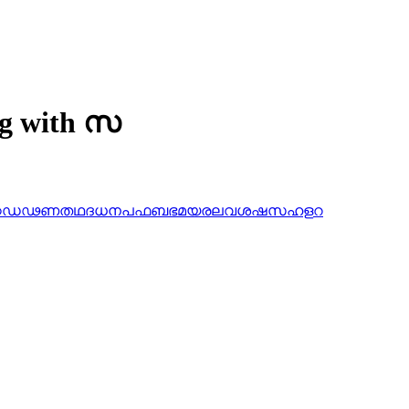
ng with സ
ഠ
ഡ
ഢ
ണ
ത
ഥ
ദ
ധ
ന
പ
ഫ
ബ
ഭ
മ
യ
ര
ല
വ
ശ
ഷ
സ
ഹ
ള
റ