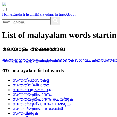
Home
English listing
Malayalam listing
About
List of malayalam words starti
മലയാളം അക്ഷരമാല
അ
ആ
ഇ
ഈ
ഉ
ഊ
ഋ
എ
ഏ
ഐ
ഒ
ഓ
ഔ
ക
ഖ
ഗ
ഘ
ച
ഛ
ജ
ഝ
ഞ
ട
സ
-
malayalam
list of words
സന്തതിപരമ്പരകള്
സന്തതിയില്ലാത്ത
സന്തതിവൃത്തിയുള്ള
സന്തത്യുല്‍പാദനം
സന്തത്യുല്‍പാദനം ചെയ്യുക
സന്തത്യുല്‌പാദനം നടത്തുക
സന്തത്യുല്‍പാദനശക്തി
സന്തപിക്കുക