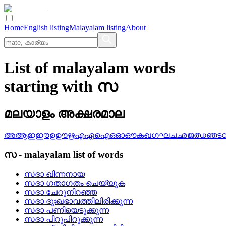
Home
English listing
Malayalam listing
About
List of malayalam words
starting with സ
മലയാളം അക്ഷരമാല
അ
ആ
ഇ
ഈ
ഉ
ഊ
ഋ
എ
ഏ
ഐ
ഒ
ഓ
ഔ
ക
ഖ
ഗ
ഘ
ച
ഛ
ജ
ഝ
ഞ
ട
സ
-
malayalam
list of words
സദാ ഖിന്നനായ
സദാ ഗതാഗതം ചെയ്യുക
സദാ ചേറുനിറഞ്ഞ
സദാ ദുഃഖഭാവത്തിലിരിക്കുന്ന
സദാ പണിയെടുക്കുന്ന
സദാ പിറുപിറുക്കുന്ന