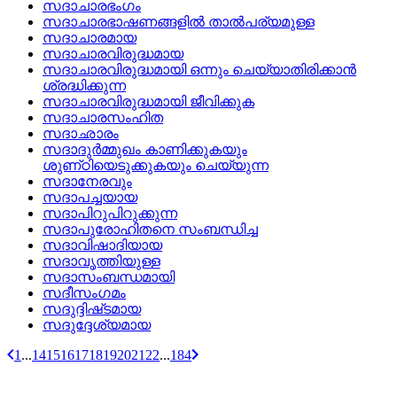
സദാചാരഭംഗം
സദാചാരഭാഷണങ്ങളില്‍ താല്‍പര്യമുള്ള
സദാചാരമായ
സദാചാരവിരുദ്ധമായ
സദാചാരവിരുദ്ധമായി ഒന്നും ചെയ്യാതിരിക്കാന്‍
ശ്രദ്ധിക്കുന്ന
സദാചാരവിരുദ്ധമായി ജീവിക്കുക
സദാചാരസംഹിത
സദാഛാരം
സദാദുര്‍മ്മുഖം കാണിക്കുകയും
ശുണ്‌ഠിയെടുക്കുകയും ചെയ്യുന്ന
സദാനേരവും
സദാപച്ചയായ
സദാപിറുപിറുക്കുന്ന
സദാപുരോഹിതനെ സംബന്ധിച്ച
സദാവിഷാദിയായ
സദാവൃത്തിയുള്ള
സദാസംബന്ധമായി
സദീസംഗമം
സദുദ്ദിഷ്‌ടമായ
സദുദ്ദേശ്യമായ
1
...
14
15
16
17
18
19
20
21
22
...
184