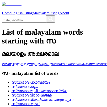
Home
English listing
Malayalam listing
About
List of malayalam words
starting with സ
മലയാളം അക്ഷരമാല
അ
ആ
ഇ
ഈ
ഉ
ഊ
ഋ
എ
ഏ
ഐ
ഒ
ഓ
ഔ
ക
ഖ
ഗ
ഘ
ച
ഛ
ജ
ഝ
ഞ
ട
സ
-
malayalam
list of words
സ്വാഭാവപാരമ്പര്യം
സ്വാഭാവമാറ്റം
സ്വാഭാവരൂപീകരണശാസ്‌ത്രം
സ്വാഭാവവിശേഷങ്ങള്
സ്വാഭാവവ്യത്യാസം വരുത്തുന്ന
സ്വാഭാവശുദ്ധി