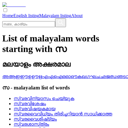
Home
English listing
Malayalam listing
About
List of malayalam words
starting with സ
മലയാളം അക്ഷരമാല
അ
ആ
ഇ
ഈ
ഉ
ഊ
ഋ
എ
ഏ
ഐ
ഒ
ഓ
ഔ
ക
ഖ
ഗ
ഘ
ച
ഛ
ജ
ഝ
ഞ
ട
സ
-
malayalam
list of words
സ്വരവിന്യാസം ചെയ്യുക
സ്വരവിശേഷം
സ്വരവിഷയകമായ
സ്വരവൈവിധ്യം തിരിച്ചറിയാന്‍ സാധിക്കാത്ത
സ്വരവൈശിഷ്‌ട്യം
സ്വരശാസ്‌ത്രം