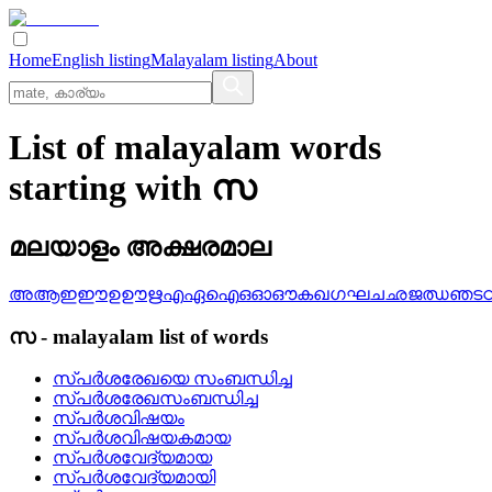
Home
English listing
Malayalam listing
About
List of malayalam words
starting with സ
മലയാളം അക്ഷരമാല
അ
ആ
ഇ
ഈ
ഉ
ഊ
ഋ
എ
ഏ
ഐ
ഒ
ഓ
ഔ
ക
ഖ
ഗ
ഘ
ച
ഛ
ജ
ഝ
ഞ
ട
സ
-
malayalam
list of words
സ്‌പര്‍ശരേഖയെ സംബന്ധിച്ച
സ്‌പര്‍ശരേഖസംബന്ധിച്ച
സ്‌പര്‍ശവിഷയം
സ്‌പര്‍ശവിഷയകമായ
സ്‌പര്‍ശവേദ്യമായ
സ്‌പര്‍ശവേദ്യമായി