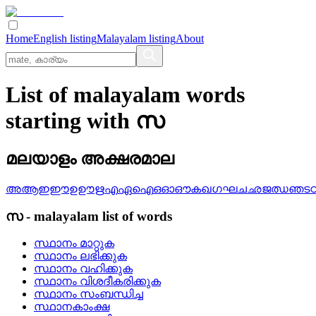
Home
English listing
Malayalam listing
About
List of malayalam words
starting with സ
മലയാളം അക്ഷരമാല
അ
ആ
ഇ
ഈ
ഉ
ഊ
ഋ
എ
ഏ
ഐ
ഒ
ഓ
ഔ
ക
ഖ
ഗ
ഘ
ച
ഛ
ജ
ഝ
ഞ
ട
സ
-
malayalam
list of words
സ്ഥാനം മാറ്റുക
സ്ഥാനം ലഭിക്കുക
സ്ഥാനം വഹിക്കുക
സ്ഥാനം വിശദീകരിക്കുക
സ്ഥാനം സംബന്ധിച്ച
സ്ഥാനകാംക്ഷ