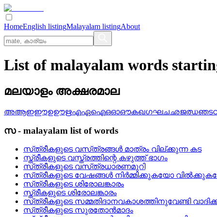
Home
English listing
Malayalam listing
About
List of malayalam words starti
മലയാളം അക്ഷരമാല
അ
ആ
ഇ
ഈ
ഉ
ഊ
ഋ
എ
ഏ
ഐ
ഒ
ഓ
ഔ
ക
ഖ
ഗ
ഘ
ച
ഛ
ജ
ഝ
ഞ
ട
സ
-
malayalam
list of words
സ്‌ത്രീകളുടെ വസ്‌ത്രങ്ങള്‍ മാത്രം വില്‌ക്കുന്ന കട
സ്ത്രീകളുടെ വസ്ത്രത്തിന്റെ കഴുത്ത് ഭാഗം
സ്‌ത്രീകളുടെ വസ്‌ത്രധാരണമുറി
സ്‌ത്രീകളുടെ വേഷങ്ങള്‍ നിര്‍മ്മിക്കുകയോ വില്‍ക്ക
സ്‌ത്രീകളുടെ ശിരോലങ്കാരം
സ്ത്രീകളുടെ ശിരോലങ്കാരം
സ്‌ത്രീകളുടെ സമ്മതിദാനവകാശത്തിനുവേണ്ടി വാദിക്ക
സ്‌ത്രീകളുടെ സുരതോന്‍മാദം