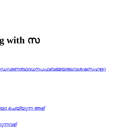
ng with സ
ഠ
ഡ
ഢ
ണ
ത
ഥ
ദ
ധ
ന
പ
ഫ
ബ
ഭ
മ
യ
ര
ല
വ
ശ
ഷ
സ
ഹ
ള
റ
ുകയോ ചെയ്യുന്ന ആള്
ുന്നവള്