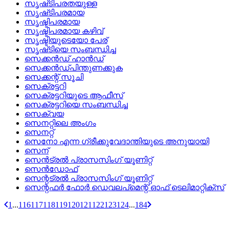
സൃഷ്‌ടിപരതയുള്ള
സൃഷ്‌ടിപരമായ
സൃഷ്ടിപരമായ
സൃഷ്ടിപരമായ കഴിവ്
സൃഷ്ടിയുടെയോ പേര്
സൃഷ്‌ടിയെ സംബന്ധിച്ച
സെക്കന്‍ഡ് ഹാന്‍ഡ്
സെക്കന്‍ഡ്പിന്തുണക്കുക
സെക്കന്റ്‌ സൂചി
സെക്രട്ടറി
സെക്രട്ടറിയുടെ ആഫീസ്
സെക്രട്ടറിയെ സംബന്ധിച്ച
സെക്വയ
സെനറ്റിലെ അംഗം
സെനറ്റ്
സെനോ എന്ന ഗ്രീക്കുവേദാന്തിയുടെ അനുയായി
സെന്
സെന്‍ട്രല്‍ പ്രാസസിംഗ്‌ യൂണിറ്റ്
സെന്‍ഡോഫ്
സെന്റട്രല്‍ പ്രാസസിംഗ്‌ യൂണിറ്റ്
സെന്റഫര്‍ ഫോര്‍ ഡെവലപ്‌മെന്റ്‌ ഓഫ്‌ ടെലിമാറ്റിക്‌സ്
1
...
116
117
118
119
120
121
122
123
124
...
184