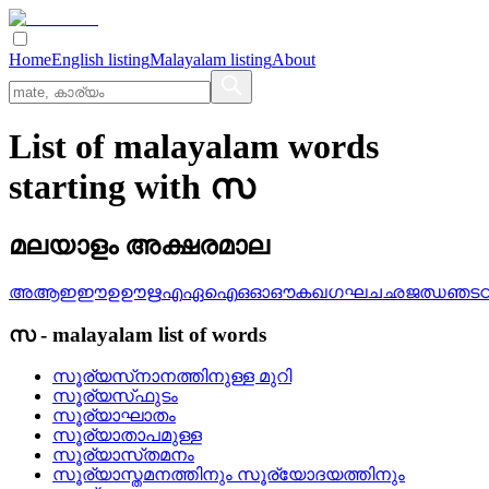
Home
English listing
Malayalam listing
About
List of malayalam words
starting with സ
മലയാളം അക്ഷരമാല
അ
ആ
ഇ
ഈ
ഉ
ഊ
ഋ
എ
ഏ
ഐ
ഒ
ഓ
ഔ
ക
ഖ
ഗ
ഘ
ച
ഛ
ജ
ഝ
ഞ
ട
സ
-
malayalam
list of words
സൂര്യസ്‌നാനത്തിനുള്ള മുറി
സൂര്യസ്‌ഫുടം
സൂര്യാഘാതം
സൂര്യാതാപമുള്ള
സൂര്യാസ്‌തമനം
സൂര്യാസ്തമനത്തിനും സൂര്യോദയത്തിനും