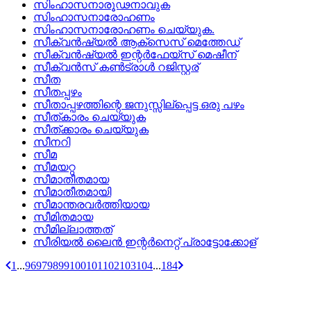
സിംഹാസനാരൂഢനാവുക
സിംഹാസനാരോഹണം
സിംഹാസനാരോഹണം ചെയ്യുക.
സീക്വന്‍ഷ്യല്‍ ആക്‌സെസ്‌ മെത്തേഡ്
സീക്വന്‍ഷ്യല്‍ ഇന്റര്‍ഫേയ്‌സ്‌ മെഷീന്
സീക്വന്‍സ്‌ കണ്‍ട്രാള്‍ റജിസ്റ്റര്
സീത
സീതപ്പഴം
സീതാപ്പഴത്തിന്റെ ജനുസ്സില്പ്പെട്ട ഒരു പഴം
സീത്‌കാരം ചെയ്യുക
സീത്‌ക്കാരം ചെയ്യുക
സീനറി
സീമ
സീമയറ്റ
സീമാതീതമായ
സീമാതീതമായി
സീമാന്തരവര്‍ത്തിയായ
സീമിതമായ
സീമില്ലാത്തത്
സീരിയല്‍ ലൈന്‍ ഇന്റര്‍നെറ്റ്‌ പ്രാട്ടോക്കോള്
1
...
96
97
98
99
100
101
102
103
104
...
184