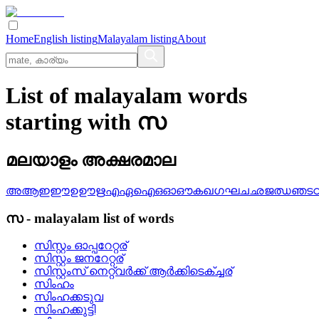
Home
English listing
Malayalam listing
About
List of malayalam words
starting with സ
മലയാളം അക്ഷരമാല
അ
ആ
ഇ
ഈ
ഉ
ഊ
ഋ
എ
ഏ
ഐ
ഒ
ഓ
ഔ
ക
ഖ
ഗ
ഘ
ച
ഛ
ജ
ഝ
ഞ
ട
സ
-
malayalam
list of words
സിസ്റ്റം ഓപ്പറേറ്റര്
സിസ്റ്റം ജനറേറ്റര്
സിസ്റ്റംസ്‌ നെറ്റ്‌വര്‍ക്ക്‌ ആര്‍ക്കിടെക്‌ച്ചര്
സിംഹം
സിംഹക്കടുവ
സിംഹക്കുട്ടി