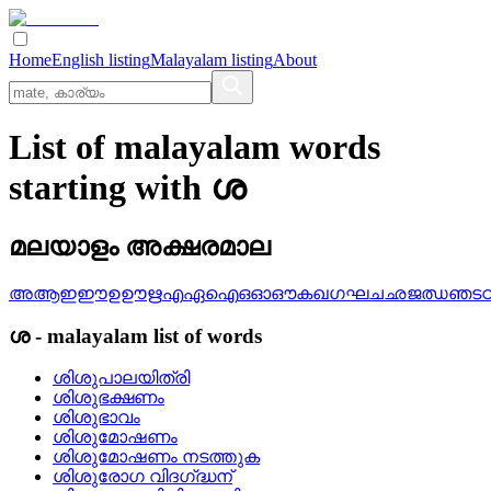
Home
English listing
Malayalam listing
About
List of malayalam words
starting with ശ
മലയാളം അക്ഷരമാല
അ
ആ
ഇ
ഈ
ഉ
ഊ
ഋ
എ
ഏ
ഐ
ഒ
ഓ
ഔ
ക
ഖ
ഗ
ഘ
ച
ഛ
ജ
ഝ
ഞ
ട
ശ
-
malayalam
list of words
ശിശുപാലയിത്രി
ശിശുഭക്ഷണം
ശിശുഭാവം
ശിശുമോഷണം
ശിശുമോഷണം നടത്തുക
ശിശുരോഗ വിദഗ്‌ദ്ധന്