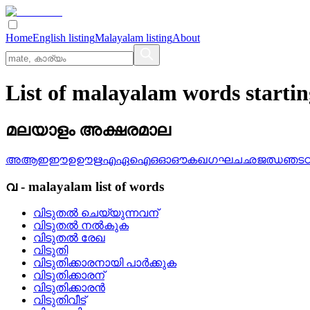
Home
English listing
Malayalam listing
About
List of malayalam words starti
മലയാളം അക്ഷരമാല
അ
ആ
ഇ
ഈ
ഉ
ഊ
ഋ
എ
ഏ
ഐ
ഒ
ഓ
ഔ
ക
ഖ
ഗ
ഘ
ച
ഛ
ജ
ഝ
ഞ
ട
വ
-
malayalam
list of words
വിടുതല്‍ ചെയ്യുന്നവന്
വിടുതല്‍ നല്‍കുക
വിടുതല്‍ രേഖ
വിടുതി
വിടുതിക്കാരനായി പാര്‍ക്കുക
വിടുതിക്കാരന്
വിടുതിക്കാരന്‍
വിടുതിവീട്