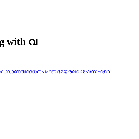
ng with വ
ഠ
ഡ
ഢ
ണ
ത
ഥ
ദ
ധ
ന
പ
ഫ
ബ
ഭ
മ
യ
ര
ല
വ
ശ
ഷ
സ
ഹ
ള
റ