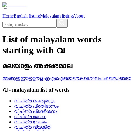
Home
English listing
Malayalam listing
About
List of malayalam words
starting with വ
മലയാളം അക്ഷരമാല
അ
ആ
ഇ
ഈ
ഉ
ഊ
ഋ
എ
ഏ
ഐ
ഒ
ഓ
ഔ
ക
ഖ
ഗ
ഘ
ച
ഛ
ജ
ഝ
ഞ
ട
വ
-
malayalam
list of words
വിചിത്ര പെരുമാറ്റം
വിചിത്ര പ്രതിഭാസം
വിചിത്ര പ്രദര്‍ശനം
വിചിത്ര ഭാവന
വിചിത്ര വേഷം
വിചിത്ര വ്യക്തി