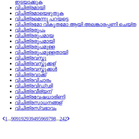
ഇടയാക്കുക
വിചിത്രമായി
വിചിത്രമായെഴുതുക
വിചിത്രമെന്നു പറയട്ടെ
വിചിത്രമോ വികൃതമോ ആയി അലങ്കാരപ്പണി ചെയ്‌ത
വിചിത്രരൂപം
വിചിത്രരൂപമായ
വിചിത്രരൂപമായി
വിചിത്രരൂപമുള്ള
വിചിത്രരൂപമുള്ളതായി
വിചിത്രവസ്തു
വിചിത്രവസ്തുക്കള്
വിചിത്രവസ്തുക്കള്‍
വിചിത്രവാക്ക്
വിചിത്രവിചാരം
വിചിത്രവിഡ്‌ഢി
വിചിത്രവീര്യന്
വിചിത്രവേഷധാരിണി
വിചിത്രസാധനങ്ങള്
വിചിത്രസ്വഭാവം
1
...
90
91
92
93
94
95
96
97
98
...
242