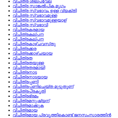
വിചിത്ര ശില്‌പവേല
വിചിത്ര സാങ്കല്‍പിക മൃഗം
വിചിത്ര സ്വഭാവം ഉള്ള വ്യക്തി
വിചിത്ര സ്വഭാവമുള്ള
വിചിത്ര സ്വഭാവമുള്ളയാള്
വിചിത്ര സ്വഭാവി
വിചിത്രകരമായ
വിചിത്രകല്പന
വിചിത്രകല്‌പന
വിചിത്രകാഴ്‌ചവസ്‌തു
വിചിത്രക്കര
വിചിത്രക്കാഴ്ചയായ
വിചിത്രത
വിചിത്രതയുള്ള
വിചിത്രതരമായി
വിചിത്രനാട
വിചിത്രനാടയായ
വിചിത്രപ്പണി
വിചിത്രപ്പണിചെയ്‌ത മുട്ടുതൂണ്
വിചിത്രപ്രകൃതി
വിചിത്രഭ്രമം
വിചിത്രമനുഷ്യന്
വിചിത്രമാക്കുക
വിചിത്രമായ
വിചിത്രമായ പ്രവൃത്തികൊണ്ട്‌ ജനസംസാരത്തിന്‍