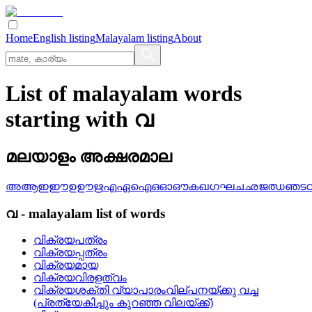
Home
English listing
Malayalam listing
About
List of malayalam words
starting with വ
മലയാളം അക്ഷരമാല
അ
ആ
ഇ
ഈ
ഉ
ഊ
ഋ
എ
ഏ
ഐ
ഒ
ഓ
ഔ
ക
ഖ
ഗ
ഘ
ച
ഛ
ജ
ഝ
ഞ
ട
വ
-
malayalam
list of words
വിക്രയപത്രം
വിക്രയപ്പത്രം
വിക്രയമായ
വിക്രയവിരളത്വം
വിക്രയശക്തി വ്യാപാരംവില്പനയ്ക്കു വച്ച
(പ്രത്യേകിച്ചും കുറഞ്ഞ വിലയ്ക്ക്)