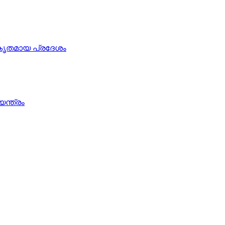
കൃതമായ പ്രദേശം
യന്ത്രം