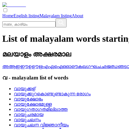
Home
English listing
Malayalam listing
About
List of malayalam words starti
മലയാളം അക്ഷരമാല
അ
ആ
ഇ
ഈ
ഉ
ഊ
ഋ
എ
ഏ
ഐ
ഒ
ഓ
ഔ
ക
ഖ
ഗ
ഘ
ച
ഛ
ജ
ഝ
ഞ
ട
വ
-
malayalam
list of words
വായുക്കള്
വായുക്കുറകൊണ്ടുണ്ടാകുന്ന രോഗം
വായുക്ഷോഭം
വായുക്ഷോഭമുള്ള
വായുഗതാഗതമില്ലാത്ത
വായുചരമായ
വായുചലനം
വായുചലന വിജ്ഞാനീയം