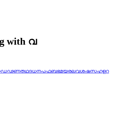
ng with വ
ഠ
ഡ
ഢ
ണ
ത
ഥ
ദ
ധ
ന
പ
ഫ
ബ
ഭ
മ
യ
ര
ല
വ
ശ
ഷ
സ
ഹ
ള
റ