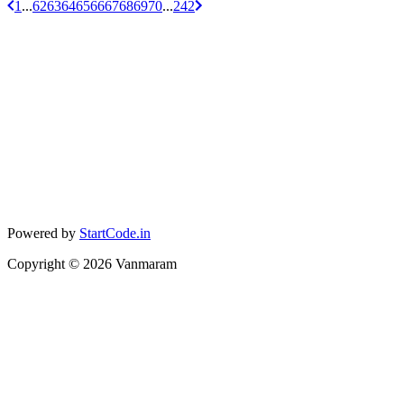
1
...
62
63
64
65
66
67
68
69
70
...
242
Powered by
StartCode.in
Copyright ©
2026
Vanmaram