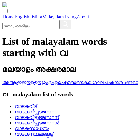
Home
English listing
Malayalam listing
About
List of malayalam words
starting with വ
മലയാളം അക്ഷരമാല
അ
ആ
ഇ
ഈ
ഉ
ഊ
ഋ
എ
ഏ
ഐ
ഒ
ഓ
ഔ
ക
ഖ
ഗ
ഘ
ച
ഛ
ജ
ഝ
ഞ
ട
വ
-
malayalam
list of words
വാടകവീട്
വാടകവീട്ടുടമസ്ഥ
വാടകവീട്ടുടമസ്ഥന്
വാടകവീട്ടുടമസ്ഥന്‍
വാടകസാധനം
വാടകസ്ഥലങ്ങള്