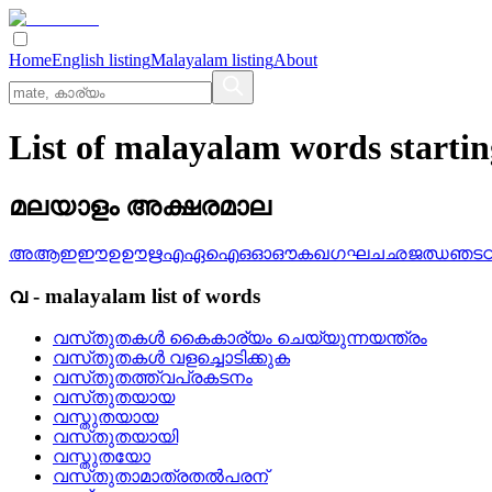
Home
English listing
Malayalam listing
About
List of malayalam words starti
മലയാളം അക്ഷരമാല
അ
ആ
ഇ
ഈ
ഉ
ഊ
ഋ
എ
ഏ
ഐ
ഒ
ഓ
ഔ
ക
ഖ
ഗ
ഘ
ച
ഛ
ജ
ഝ
ഞ
ട
വ
-
malayalam
list of words
വസ്‌തുതകള്‍ കൈകാര്യം ചെയ്യുന്നയന്ത്രം
വസ്‌തുതകള്‍ വളച്ചൊടിക്കുക
വസ്‌തുതത്ത്വപ്രകടനം
വസ്‌തുതയായ
വസ്തുതയായ
വസ്‌തുതയായി
വസ്തുതയോ
വസ്‌തുതാമാത്രതല്‍പരന്