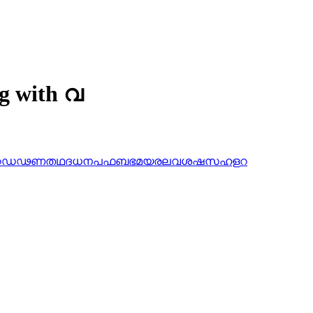
ng with വ
ഠ
ഡ
ഢ
ണ
ത
ഥ
ദ
ധ
ന
പ
ഫ
ബ
ഭ
മ
യ
ര
ല
വ
ശ
ഷ
സ
ഹ
ള
റ